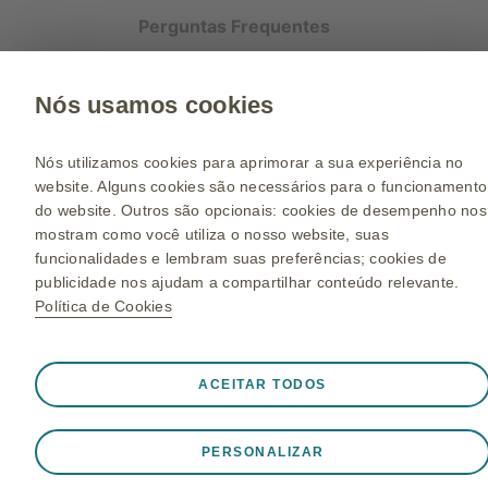
Perguntas Frequentes
Política de Privacidade
Nós usamos cookies
Visite o site
Nós utilizamos cookies para aprimorar a sua experiência no
website. Alguns cookies são necessários para o funcionamento
© 2023 GlaxoSmithKline Brasil Ltda. Todos os direitos reservados.
do website. Outros são opcionais: cookies de desempenho nos
O Material incluído nesse website é dirigido ao público em geral. Por favor
mostram como você utiliza o nosso website, suas
consulte o seu médico. NP-BR-FLF-WCNT-240001 | Julho/2024
funcionalidades e lembram suas preferências; cookies de
publicidade nos ajudam a compartilhar conteúdo relevante.
Política de Cookies
Sempre ativo
Cookies Estritamente Necessários
❮
ACEITAR TODOS
Necessários para o funcionamento apropriado do website,
como armazenar dados de sessão durante uma visita ao
PERSONALIZAR
website, gerenciar preferências de cookies e tags, e proteger a
segurança do website. Além disso, alguns cookies são