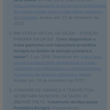
https://www.saopaulo.sp.gov.br/spnoticias/saude-
do-homem-urinar-muito-pode-indicar-aumento-
da-prostata/
. Acesso em: 23 de novembro de
2023.
BIBLIOTECA VIRTUAL DA SAÚDE - ATENÇÃO
PRIMÁRIA EM SAÚDE.
Como diagnosticar e
tratar pacientes com hiperplasia prostática
benigna no âmbito da atenção primária à
saúde?
. 2 jun. 2016. Disponível em:
https://aps-
repo.bvs.br/aps/como-diagnosticar-e-tratar-
pacientes-com-hiperplasia-prostatica-benigna-
no-ambito-da-atencao-primaria-a-saude/
.
Acesso em: 23 de novembro de 2023.
COMISSÃO DE FARMÁCIA E TERAPÊUTICA
SECRETARIA MUNICIPAL DA SAÚDE DE
RIBEIRÃO PRETO.
Tratamento da Hiperplasia
Prostática Benigna
. Disponível em: