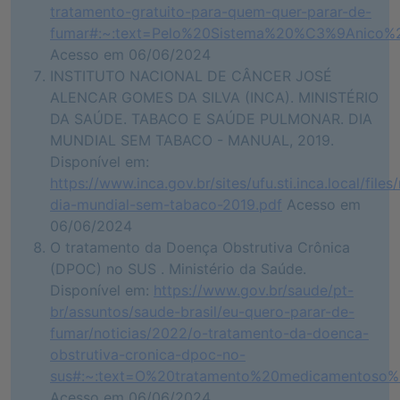
tratamento-gratuito-para-quem-quer-parar-de-
fumar#:~:text=Pelo%20Sistema%20%C3%9Anic
Acesso em 06/06/2024
INSTITUTO NACIONAL DE CÂNCER JOSÉ
ALENCAR GOMES DA SILVA (INCA). MINISTÉRIO
DA SAÚDE. TABACO E SAÚDE PULMONAR. DIA
MUNDIAL SEM TABACO - MANUAL, 2019.
Disponível em:
https://www.inca.gov.br/sites/ufu.sti.inca.local/fi
dia-mundial-sem-tabaco-2019.pdf
Acesso em
06/06/2024
O tratamento da Doença Obstrutiva Crônica
(DPOC) no SUS . Ministério da Saúde.
Disponível em:
https://www.gov.br/saude/pt-
br/assuntos/saude-brasil/eu-quero-parar-de-
fumar/noticias/2022/o-tratamento-da-doenca-
obstrutiva-cronica-dpoc-no-
sus#:~:text=O%20tratamento%20medicamentos
Acesso em 06/06/2024