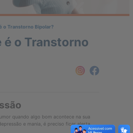
❮
 o Transtorno Bipolar?
❮
 é o Transtorno
essão
humor quando algo bom acontece na sua
pressão e mania, é preciso ficar alerta,