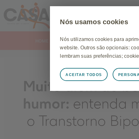
Nós usamos cookies
Nós utilizamos cookies para aprim
HOME
O PROGRAMA
website. Outros são opcionais: co
lembram suas preferências; cookie
ACEITAR TODOS
PERSONA
Sempre ativo
Cookies Estri
Necessários para o funcionamento
gerenciar preferências de cookies 
resposta a ações feitas por você q
fazer login ou preencher formulári
algumas partes do site não funcio