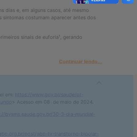
ns dias e, em alguns casos, até mesmo
os sintomas costumam aparecer antes dos
iros sinais de euforia¹, gerando
Continuar lendo...
vel em:
https://www.gov.br/saude/pt-
mundo
> Acesso em 08 de maio de 2024.
s://bvsms.saude.gov.br/30-3-dia-mundial-
abp.org.br/post/abp-tv-transtorno-bipolar-