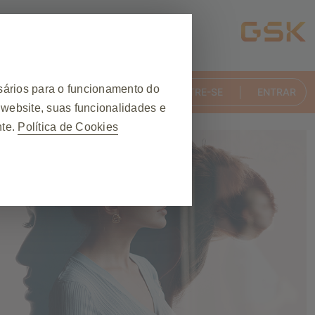
ELAÇÃO DE
sários para o funcionamento do
CADASTRE-SE
ENTRAR
ARMÁCIAS
website, suas funcionalidades e
nte.
Política de Cookies
❮
ante uma visita ao website,
s cookies são definidos em
s preferências de privacidade,
lertar sobre esses cookies, mas
s pessoalmente identificáveis.