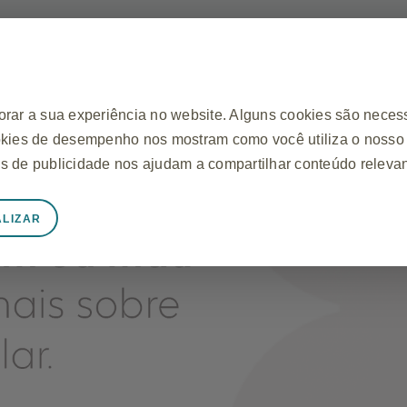
R
orar a sua experiência no website. Alguns cookies são neces
SUA SAÚDE
REGULAMENTO
F
okies de desempenho nos mostram como você utiliza o nosso 
s de publicidade nos ajudam a compartilhar conteúdo releva
LIZAR
tamente Necessários
 apropriado do website, como armazenar dados de sessão dur
e tags, e proteger a segurança do website. Além disso, algun
ue equivalem a uma solicitação de serviços, como definir sua
os. Você pode configurar o seu navegador para bloquear ou a
narão corretamente. Esses cookies não armazenam informaçõe